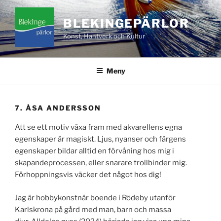
Hoppa
till
BLEKINGEPÄRLOR
innehåll
Konst, Hantverk och Kultur
Meny
7. ÅSA ANDERSSON
Att se ett motiv växa fram med akvarellens egna
egenskaper är magiskt. Ljus, nyanser och färgens
egenskaper bildar alltid en förvåning hos mig i
skapandeprocessen, eller snarare trollbinder mig.
Förhoppningsvis väcker det något hos dig!
Jag är hobbykonstnär boende i Rödeby utanför
Karlskrona på gård med man, barn och massa