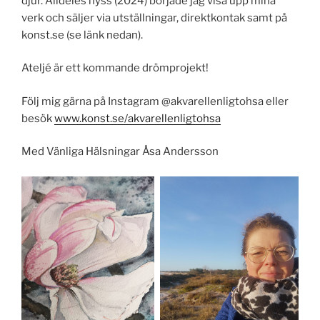
djur. Alldeles nyss (2024) började jag visa upp mina
verk och säljer via utställningar, direktkontak samt på
konst.se (se länk nedan).
Ateljé är ett kommande drömprojekt!
Följ mig gärna på Instagram @akvarellenligtohsa eller
besök
www.konst.se/akvarellenligtohsa
Med Vänliga Hälsningar Åsa Andersson