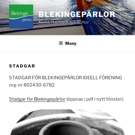
Hoppa
till
BLEKINGEPÄRLOR
innehåll
Konst, Hantverk och Kultur
Meny
STADGAR
STADGAR FÖR BLEKINGEPÄRLOR IDEELL FÖRENING
org-nr 802430-6782
Stadgar för Blekingepärlor
(öppnas i pdf i nytt fönster)