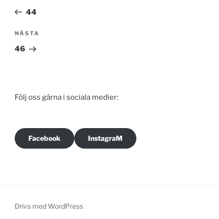
inlägg
44
Nästa
NÄSTA
inlägg
46
Följ oss gärna i sociala medier:
Facebook
InstagraM
Drivs med WordPress